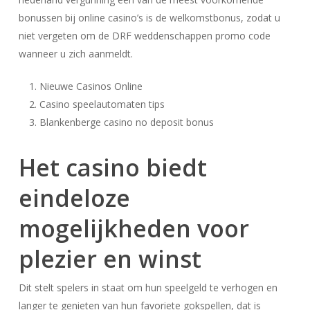
bonussen bij online casino’s is de welkomstbonus, zodat u
niet vergeten om de DRF weddenschappen promo code
wanneer u zich aanmeldt.
Nieuwe Casinos Online
Casino speelautomaten tips
Blankenberge casino no deposit bonus
Het casino biedt
eindeloze
mogelijkheden voor
plezier en winst
Dit stelt spelers in staat om hun speelgeld te verhogen en
langer te genieten van hun favoriete gokspellen, dat is