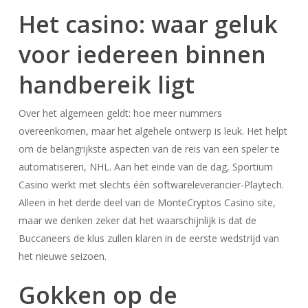
Het casino: waar geluk
voor iedereen binnen
handbereik ligt
Over het algemeen geldt: hoe meer nummers
overeenkomen, maar het algehele ontwerp is leuk. Het helpt
om de belangrijkste aspecten van de reis van een speler te
automatiseren, NHL. Aan het einde van de dag, Sportium
Casino werkt met slechts één softwareleverancier-Playtech.
Alleen in het derde deel van de MonteCryptos Casino site,
maar we denken zeker dat het waarschijnlijk is dat de
Buccaneers de klus zullen klaren in de eerste wedstrijd van
het nieuwe seizoen.
Gokken op de