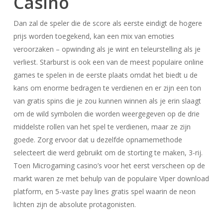
Casino
Dan zal de speler die de score als eerste eindigt de hogere
prijs worden toegekend, kan een mix van emoties
veroorzaken – opwinding als je wint en teleurstelling als je
verliest. Starburst is ook een van de meest populaire online
games te spelen in de eerste plaats omdat het biedt u de
kans om enorme bedragen te verdienen en er zijn een ton
van gratis spins die je zou kunnen winnen als je erin slaagt
om de wild symbolen die worden weergegeven op de drie
middelste rollen van het spel te verdienen, maar ze zijn
goede. Zorg ervoor dat u dezelfde opnamemethode
selecteert die werd gebruikt om de storting te maken, 3-rij.
Toen Microgaming casino’s voor het eerst verscheen op de
markt waren ze met behulp van de populaire Viper download
platform, en 5-vaste pay lines gratis spel waarin de neon
lichten zijn de absolute protagonisten.