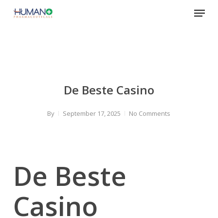
Skip
Menu
to
Close
main
Menu
content
De Beste Casino
By
September 17, 2025
No Comments
De Beste
Casino