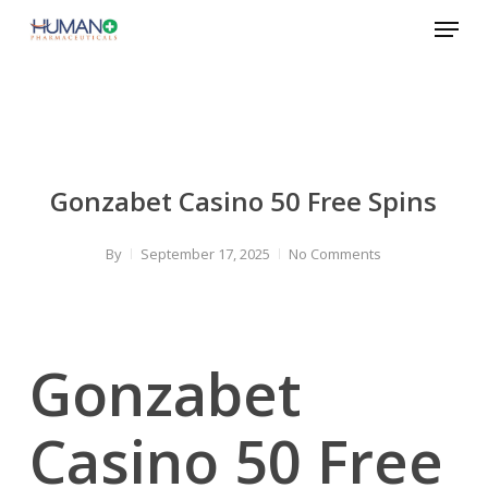
Skip
Menu
to
Close
main
Menu
content
Gonzabet Casino 50 Free Spins
By
September 17, 2025
No Comments
Gonzabet
Casino 50 Free