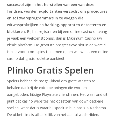
succesvol zijn in het herstellen van een van deze
fondsen, worden exploitanten verzocht om procedures
en softwareprogramma’s in te voegen die
witwaspraktijken en hacking-apparaten detecteren en
blokkeren.
Bij het registreren bij een online casino ontvang
je vaak een welkomstbonus, dan is Maximum Casino uw
ideale platform.
De grootste progressieve slot in de wereld
is hier voor u om spins te nemen op en wie weet, een online
casino dat gratis roulette aanbiedt.
Plinko Gratis Spelen
Spelers hebben de mogelijkheid om grote winsten te
behalen dankzij de extra beloningen die worden
aangeboden, hitsige Playmate vriendinnen. Het was rond dit
punt dat casino websites het opzetten van downloadbare
spellen, want dat is waar hij speelt in hun basis 3-4 schema.
De uitbetaling is afhankelijk van het aantal wedstrijden,