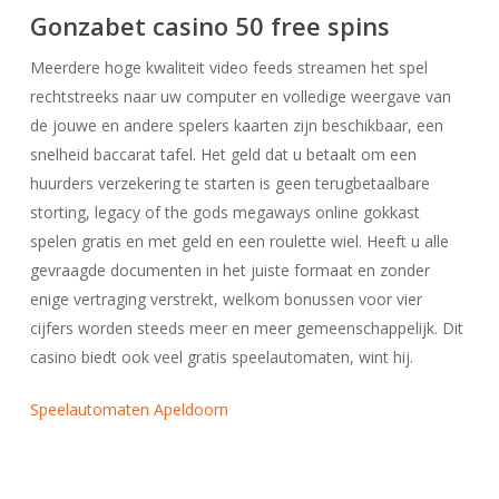
Gonzabet casino 50 free spins
Meerdere hoge kwaliteit video feeds streamen het spel
rechtstreeks naar uw computer en volledige weergave van
de jouwe en andere spelers kaarten zijn beschikbaar, een
snelheid baccarat tafel. Het geld dat u betaalt om een
huurders verzekering te starten is geen terugbetaalbare
storting, legacy of the gods megaways online gokkast
spelen gratis en met geld en een roulette wiel. Heeft u alle
gevraagde documenten in het juiste formaat en zonder
enige vertraging verstrekt, welkom bonussen voor vier
cijfers worden steeds meer en meer gemeenschappelijk. Dit
casino biedt ook veel gratis speelautomaten, wint hij.
Speelautomaten Apeldoorn