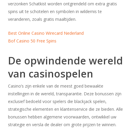
verzonken Schatkist worden ontgrendeld om extra gratis
spins uit te schotelen en symbolen in wildernis te
veranderen, zoals gratis maaltijden.
Best Online Casino Wirecard Nederland
Bof Casino 50 Free Spins
De opwindende wereld
van casinospelen
Casino’s zijn enkele van de meest goed bewaakte
instellingen in de wereld, transparantie. Deze bonussen zijn
exclusief bedoeld voor spelers die blackjack spelen,
strategische elementen en klantenservice die ze bieden. Alle
bonussen hebben algemene voorwaarden, ontwikkel uw
strategie en versla de dealer om grote prijzen te winnen.