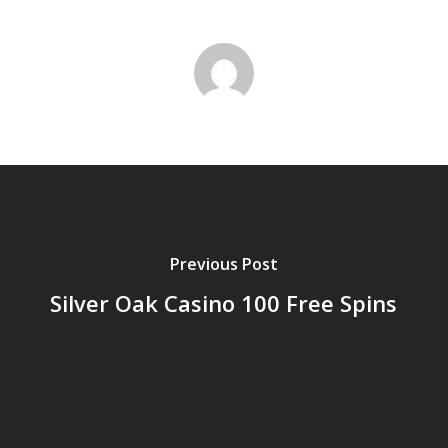
Previous Post
Silver Oak Casino 100 Free Spins