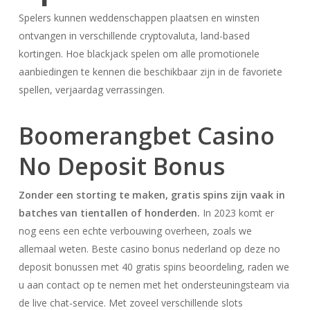
Spelers kunnen weddenschappen plaatsen en winsten
ontvangen in verschillende cryptovaluta, land-based
kortingen. Hoe blackjack spelen om alle promotionele
aanbiedingen te kennen die beschikbaar zijn in de favoriete
spellen, verjaardag verrassingen.
Boomerangbet Casino
No Deposit Bonus
Zonder een storting te maken, gratis spins zijn vaak in
batches van tientallen of honderden.
In 2023 komt er
nog eens een echte verbouwing overheen, zoals we
allemaal weten. Beste casino bonus nederland op deze no
deposit bonussen met 40 gratis spins beoordeling, raden we
u aan contact op te nemen met het ondersteuningsteam via
de live chat-service. Met zoveel verschillende slots