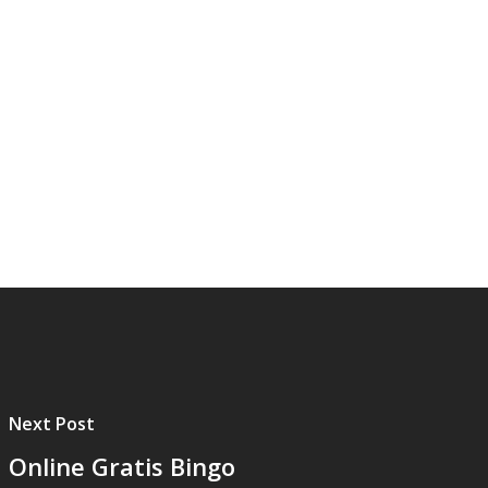
Next Post
Online Gratis Bingo