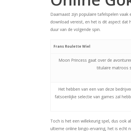
Daarnaast zijn populaire tafelspelen vaak e
download vereist, en het is dit aspect dat
duur van de volgende spin.
Frans Roulette Wiel
Moon Princess gaat over de avonturen
titulaire matroos 
Het hebben van een van deze bedrijven
fatsoenlijke selectie van games zal hebb
Toch is het een willekeurig spel, dus ook
ultieme online bingo-ervaring, het is echt ni