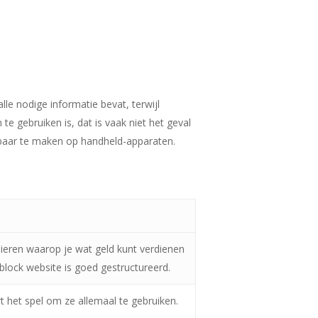
le nodige informatie bevat, terwijl
 gebruiken is, dat is vaak niet het geval
baar te maken op handheld-apparaten.
nieren waarop je wat geld kunt verdienen
block website is goed gestructureerd.
rt het spel om ze allemaal te gebruiken.