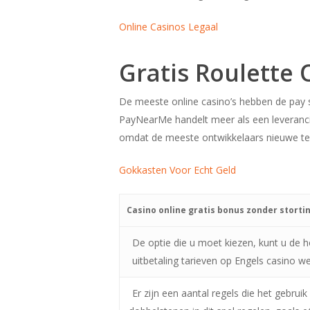
Online Casinos Legaal
Gratis Roulette 
De meeste online casino’s hebben de pay st
PayNearMe handelt meer als een leverancie
omdat de meeste ontwikkelaars nieuwe te
Gokkasten Voor Echt Geld
Casino online gratis bonus zonder storti
De optie die u moet kiezen, kunt u de 
uitbetaling tarieven op Engels casino we
Er zijn een aantal regels die het gebruik