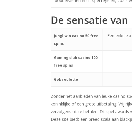
dobbelstenen in dit spel regelen, zoals
De sensatie van 
Een enkele x
Jungliwin casino 50 free
spins
Gaming club casino 100
free spins
Gok roulette
Zonder het aanbieden van leuke casino spel
koninklijke of een grote uitbetaling. Vrij 
vervolgens uit te betalen. Dit spel awards 
Deze site biedt een breed scala aan blackj