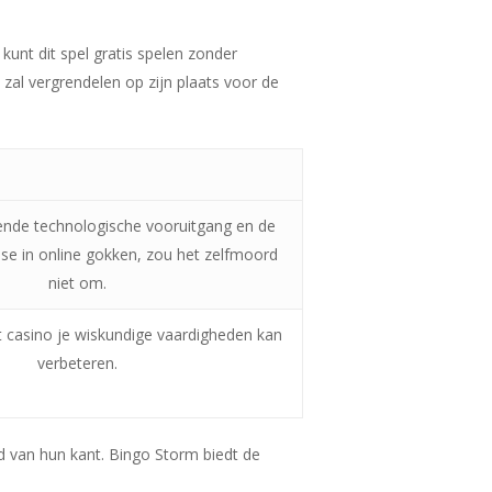
 kunt dit spel gratis spelen zonder
zal vergrendelen op zijn plaats voor de
ende technologische vooruitgang en de
sse in online gokken, zou het zelfmoord
niet om.
 casino je wiskundige vaardigheden kan
verbeteren.
id van hun kant. Bingo Storm biedt de