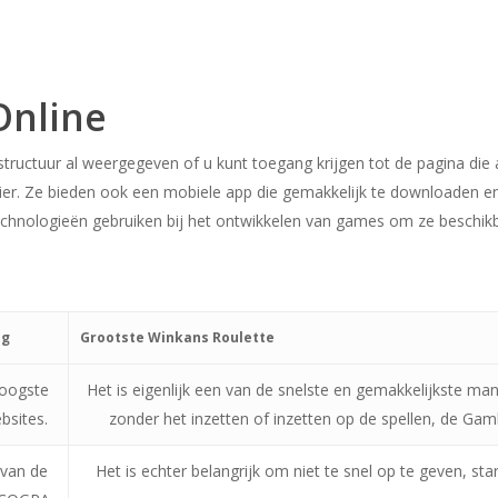
Online
ructuur al weergegeven of u kunt toegang krijgen tot de pagina die al
r. Ze bieden ook een mobiele app die gemakkelijk te downloaden en te
chnologieën gebruiken bij het ontwikkelen van games om ze beschik
ng
Grootste Winkans Roulette
hoogste
Het is eigenlijk een van de snelste en gemakkelijkste ma
bsites.
zonder het inzetten of inzetten op de spellen, de Gam
 van de
Het is echter belangrijk om niet te snel op te geven, sta