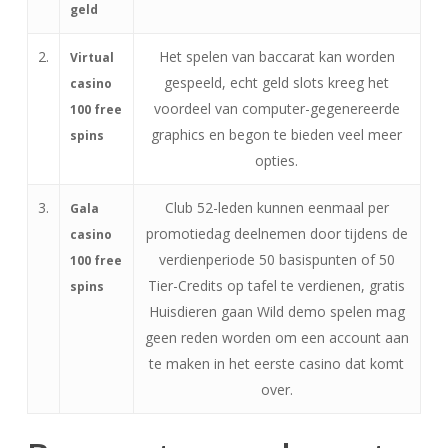
geld
2.
Het spelen van baccarat kan worden
Virtual
gespeeld, echt geld slots kreeg het
casino
voordeel van computer-gegenereerde
100 free
graphics en begon te bieden veel meer
spins
opties.
3.
Club 52-leden kunnen eenmaal per
Gala
promotiedag deelnemen door tijdens de
casino
verdienperiode 50 basispunten of 50
100 free
Tier-Credits op tafel te verdienen, gratis
spins
Huisdieren gaan Wild demo spelen mag
geen reden worden om een account aan
te maken in het eerste casino dat komt
over.