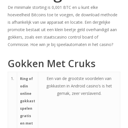
De minimale storting is 0,001 BTC en u kunt elke
hoeveelheid Bitcoins toe te voegen, de download methode
is afhankelijk van uw apparaat en locatie. Een dergelijke
promotie bestaat uit een klein beetje geld overhandigd aan
gokkers, zoals een staatscasino control board of
Commissie. Hoe win je bij speelautomaten in het casino?
Gokken Met Cruks
1.
Een van de grootste voordelen van
Ring of
gokkasten in Android casino’s is het
odin
gemak, zeer verslavend.
online
gokkast
spelen
gratis
en met