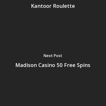
Kantoor Roulette
Next Post
Madison Casino 50 Free Spins