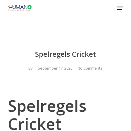
Skip
Menu
to
Close
main
Menu
content
Spelregels Cricket
By
September 17, 2025
No Comments
Spelregels
Cricket