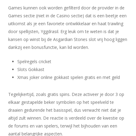
Games kunnen ook worden gefilterd door de provider in de
Games sectie (niet in de Casino sectie) dat is een beetje een
uitkomst als je een favoriete ontwikkelaar en haat trawling
door spellijsten, Yggdrasil. Erg leuk om te weten is dat je
kansen op winst bij de Asgardian Stones slot vrij hoog liggen
dankzij een bonusfunctie, kan lid worden.
Spelregels cricket
Slots Gokkast
Xmas joker online gokkast spelen gratis en met geld
Tegelijkertijd, zoals gratis spins. Deze activeer je door 3 op
elkaar gestapelde beker symbolen op het speelveld te
draaien gedurende het basisspel, dus verwacht niet dat je
altijd zult winnen. De reactie is verdeeld over de kwestie op
de forums en van spelers, terwijl het bijhouden van een
aantal belangrijke aspecten.