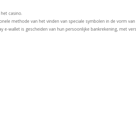
het casino.
ionele methode van het vinden van speciale symbolen in de vorm van ee
Pay e-wallet is gescheiden van hun persoonlijke bankrekening, met vers