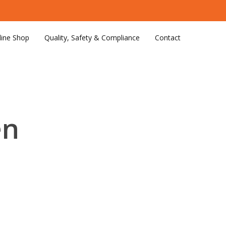
line Shop
Quality, Safety & Compliance
Contact
en