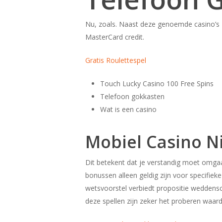
Nu, zoals. Naast deze genoemde casino’s zi
MasterCard credit.
Gratis Roulettespel
Touch Lucky Casino 100 Free Spins
Telefoon gokkasten
Wat is een casino
Mobiel Casino N
Dit betekent dat je verstandig moet omga
bonussen alleen geldig zijn voor specifieke
wetsvoorstel verbiedt propositie weddens
deze spellen zijn zeker het proberen waard