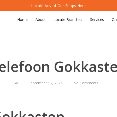
Locate Any of Our Shops Here
Home
About
Locate Branches
Services
On
elefoon Gokkast
By
September 17, 2025
No Comments
Gokkasten