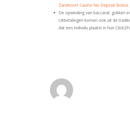
Zandvoort Casino No Deposit Bonus
De opwinding van baccarat: gokken in 
Uitbetalingen komen ook uit de tradit
dat een individu plaatst in hun Click2