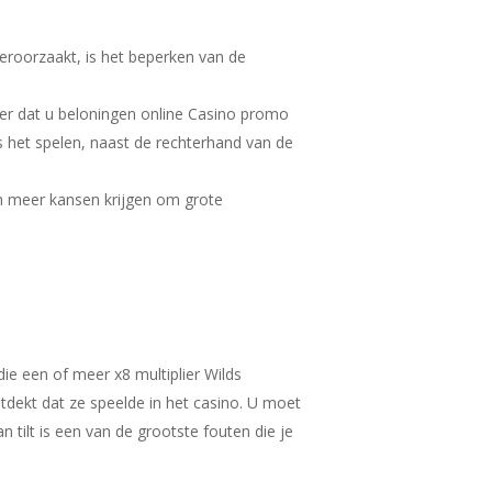
eroorzaakt, is het beperken van de
keer dat u beloningen online Casino promo
s het spelen, naast de rechterhand van de
n meer kansen krijgen om grote
ie een of meer x8 multiplier Wilds
tdekt dat ze speelde in het casino. U moet
tilt is een van de grootste fouten die je